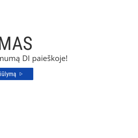
IMAS
omumą DI paieškoje!
siūlymą