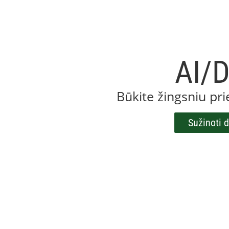
AI/
Būkite žingsniu pr
Sužinoti 