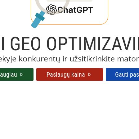
DI GEO OPTIMIZAV
iekyje konkurentų ir užsitikrinkite mat
daugiau
Paslaugų kaina
Gauti pa